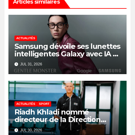
Articles similaires
ACTUALITÉS
Samsung dévoile ses lunettes
intelligentes Galaxy avec IA et
Gemini
JUL 31, 2026
ACTUALITÉS
SPORT
Riadh Khladi nommé
directeur de la Direction
Nationale de l’Arbitrage
JUL 30, 2026