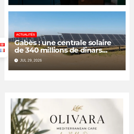
ACTUALITÉS
Gabès : une centrale solaire
de 340 millions de dinars
pour renforcer la transition
JUL 29, 2026
énergétique et créer 400
emplois