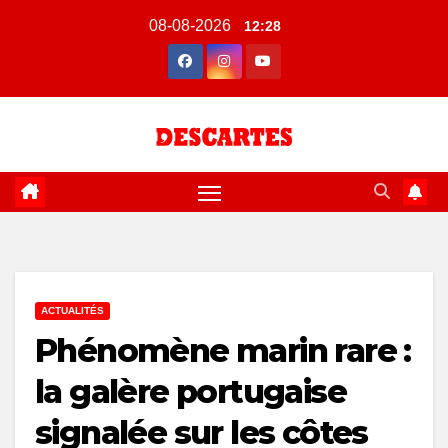
Skip
08-08-2026
12:28
to
content
ACTUALITÉS
Phénomène marin rare :
la galère portugaise
signalée sur les côtes