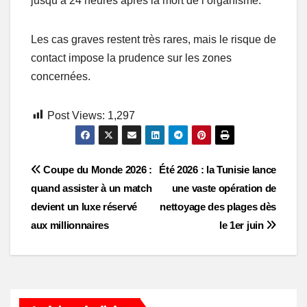
jusqu’à 24 heures après la mort de l’organisme.
Les cas graves restent très rares, mais le risque de
contact impose la prudence sur les zones
concernées.
Post Views:
1,297
Post
Coupe du Monde 2026 :
Été 2026 : la Tunisie lance
quand assister à un match
une vaste opération de
navigation
devient un luxe réservé
nettoyage des plages dès
aux millionnaires
le 1er juin