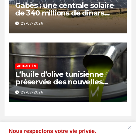
Gabès : une centrale solaire
de 340 millions de dinars
pour renforcer la transition
29-07-2026
énergétique et créer 400
emplois
ACTUALITÉS
L’huile d’olive tunisienne
préservée des nouvelles
surtaxes américaines de
29-07-2026
Donald Trump
Nous respectons votre vie privée.