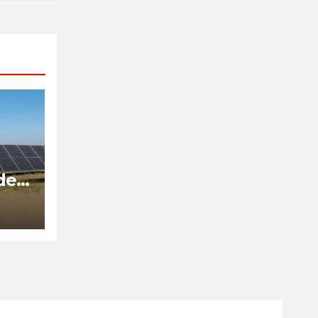
de
is