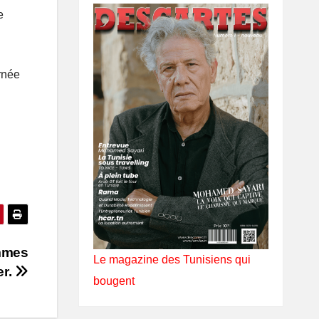
e
rnée
emmes
Le magazine des Tunisiens qui
er.
bougent