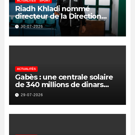
ACTUALITÉS
SPORT
Riadh Khladi nommé
directeur de la Direction
Nationale de l’Arbitrage
30-07-2026
ACTUALITÉS
Gabès : une centrale solaire
de 340 millions de dinars
pour renforcer la transition
29-07-2026
énergétique et créer 400
emplois