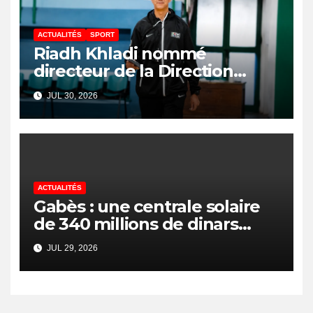
ACTUALITÉS
SPORT
Riadh Khladi nommé
directeur de la Direction
Nationale de l’Arbitrage
JUL 30, 2026
ACTUALITÉS
Gabès : une centrale solaire
de 340 millions de dinars
pour renforcer la transition
JUL 29, 2026
énergétique et créer 400
emplois