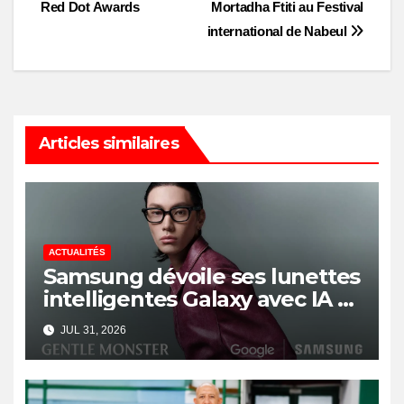
navigation
Red Dot Awards
Mortadha Ftiti au Festival
international de Nabeul
Articles similaires
ACTUALITÉS
Samsung dévoile ses lunettes
intelligentes Galaxy avec IA et
Gemini
JUL 31, 2026