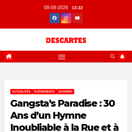
Skip
08-08-2026
13:22
to
content
ACTUALITÉS
ÈVÈNEMENTS
ZOOMING
Gangsta’s Paradise : 30
Ans d’un Hymne
Inoubliable à la Rue et à