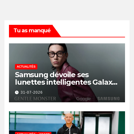
Tu as manqué
ACTUALITÉS
Samsung dévoile ses
lunettes intelligentes Galaxy
avec IA et Gemini
31-07-2026