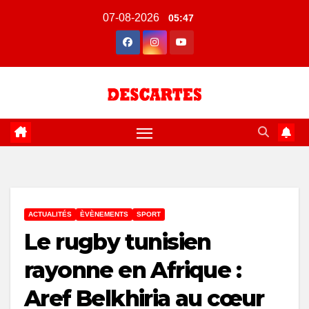
Skip
07-08-2026
05:47
to
content
ACTUALITÉS
ÈVÈNEMENTS
SPORT
Le rugby tunisien
rayonne en Afrique :
Aref Belkhiria au cœur