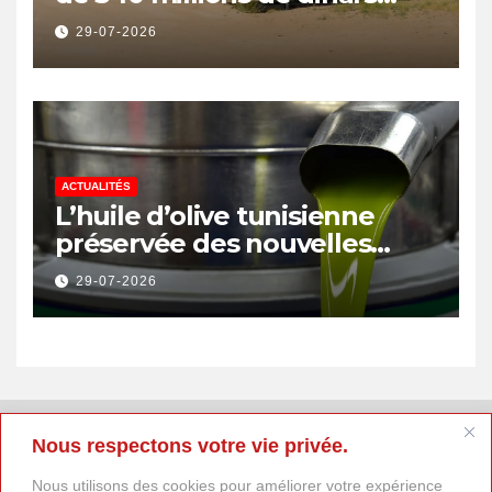
pour renforcer la transition
29-07-2026
énergétique et créer 400
emplois
ACTUALITÉS
L’huile d’olive tunisienne
préservée des nouvelles
surtaxes américaines de
29-07-2026
Donald Trump
Nous respectons votre vie privée.
Nous utilisons des cookies pour améliorer votre expérience