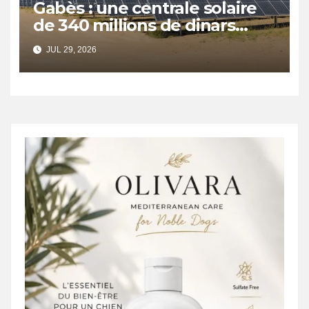
Gabès : une centrale solaire
de 340 millions de dinars
pour renforcer la transition
JUL 29, 2026
énergétique et créer 400
emplois