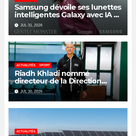
Samsung dévoile ses lunettes
intelligentes Galaxy avec IA et
Gemini
JUL 31, 2026
ACTUALITÉS
SPORT
Riadh Khladi nommé
directeur de la Direction
Nationale de l’Arbitrage
JUL 30, 2026
ACTUALITÉS