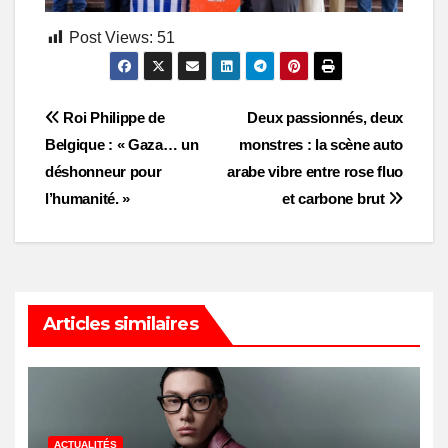
Post Views:
51
Post
Roi Philippe de
Deux passionnés, deux
Belgique : « Gaza… un
monstres : la scène auto
navigation
déshonneur pour
arabe vibre entre rose fluo
l’humanité. »
et carbone brut
Articles similaires
ACTUALITÉS