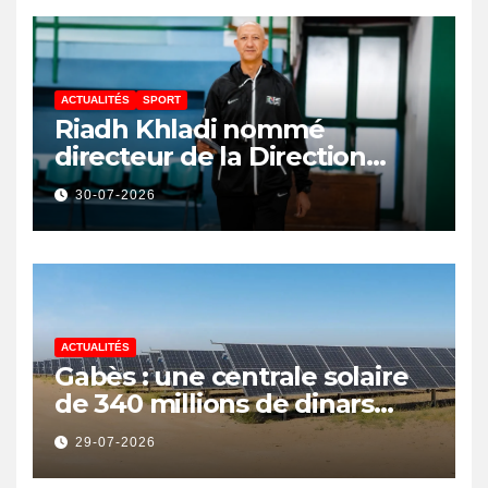
ACTUALITÉS
SPORT
Riadh Khladi nommé
directeur de la Direction
Nationale de l’Arbitrage
30-07-2026
ACTUALITÉS
Gabès : une centrale solaire
de 340 millions de dinars
pour renforcer la transition
29-07-2026
énergétique et créer 400
emplois