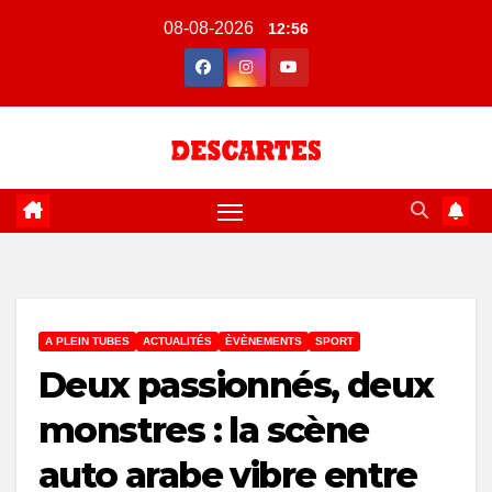
Skip
08-08-2026
12:56
to
content
A PLEIN TUBES
ACTUALITÉS
ÈVÈNEMENTS
SPORT
Deux passionnés, deux
monstres : la scène
auto arabe vibre entre