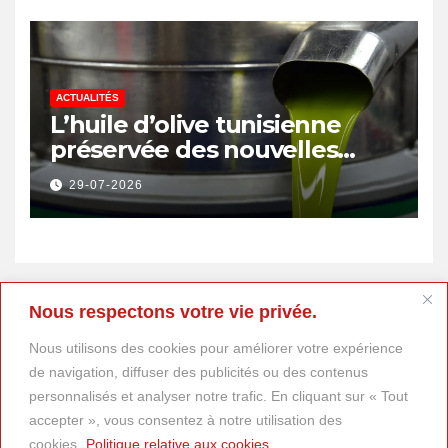
ACTUALITÉS
L’huile d’olive tunisienne
préservée des nouvelles
surtaxes américaines de
29-07-2026
Donald Trump
Nous respectons votre vie privée.
Nous utilisons des cookies pour améliorer votre expérience
de navigation, diffuser des publicités ou des contenus
personnalisés et analyser notre trafic. En cliquant sur « Tout
accepter », vous consentez à notre utilisation des
cookies.
Politique relative aux cookies