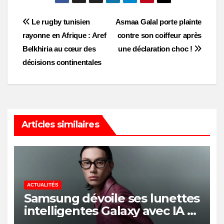
Post
Le rugby tunisien
Asmaa Galal porte plainte
rayonne en Afrique : Aref
contre son coiffeur après
navigation
Belkhiria au cœur des
une déclaration choc !
décisions continentales
Articles similaires
ACTUALITÉS
Samsung dévoile ses lunettes
intelligentes Galaxy avec IA et
Gemini