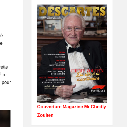
té
re
ette
être
l pour
Couverture Magazine Mr Chedly
Zouiten