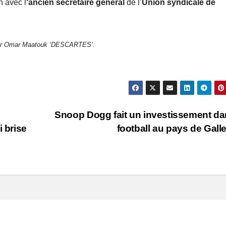
n avec l
‘ancien secrétaire général
de l’
Union syndicale de
ar Omar Maatouk ‘DESCARTES’.
Snoop Dogg fait un investissement da
i brise
football au pays de Gall