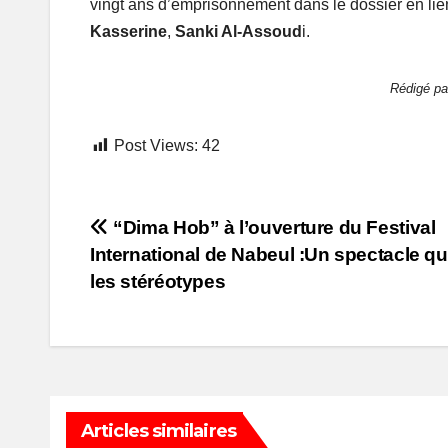
vingt ans d’emprisonnement dans le dossier en lie
Kasserine
,
Sanki Al-Assoud
i.
Rédigé p
Post Views:
42
Post
“Dima Hob” à l’ouverture du Festival
International de Nabeul :Un spectacle qu
navigation
les stéréotypes
Articles similaires