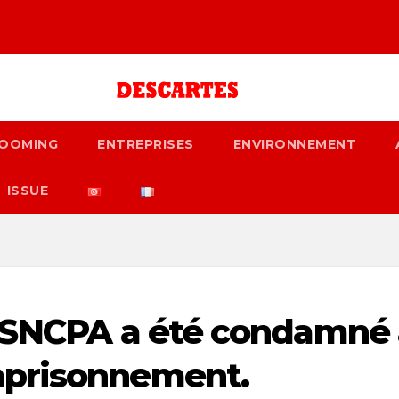
OOMING
ENTREPRISES
ENVIRONNEMENT
ISSUE
a SNCPA a été condamné 
mprisonnement.