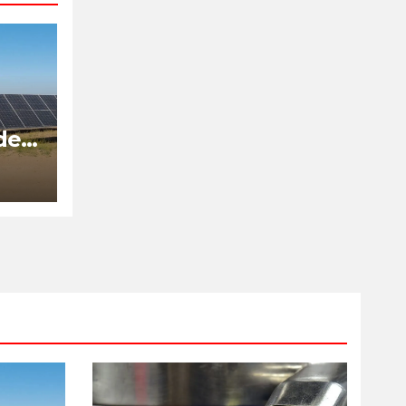
de
is