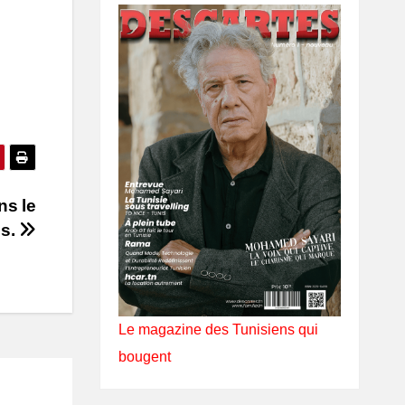
ns le
es.
Le magazine des Tunisiens qui
bougent