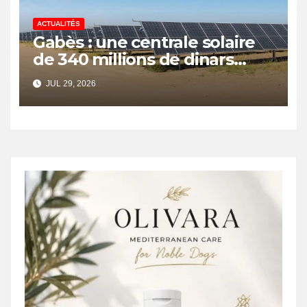
ACTUALITÉS
Gabès : une centrale solaire
de 340 millions de dinars
pour renforcer la transition
JUL 29, 2026
énergétique et créer 400
emplois