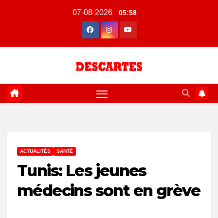
Skip
07-08-2026
05:58
to
content
ACTUALITÉS
SANTÉ
Tunis: Les jeunes
médecins sont en grève