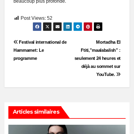
beaucoup plus profonde.
Post Views:
52
Post
Festival international de
Mortadha El
Hammamet: Le
Ftiti,”maalabalish” :
navigation
programme
seulement 24 heures et
déjà au sommet sur
YouTube.
Articles similaires