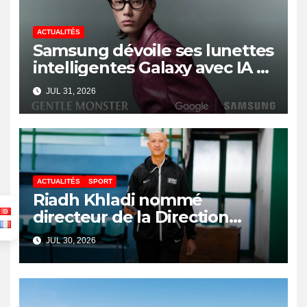
ACTUALITÉS
Samsung dévoile ses lunettes
intelligentes Galaxy avec IA et
Gemini
JUL 31, 2026
ACTUALITÉS
SPORT
Riadh Khladi nommé
directeur de la Direction
Nationale de l’Arbitrage
JUL 30, 2026