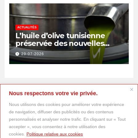
ACTUALITÉS
L’huile d’olive tunisienne
préservée des nouvelles
surtaxes américaines de
29-07-2026
Donald Trump
Nous respectons votre vie privée.
Nous utilisons des cookies pour améliorer votre expérience
de navigation, diffuser des publicités ou des contenus
personnalisés et analyser notre trafic. En cliquant sur « Tout
accepter », vous consentez à notre utilisation des
cookies.
Politique relative aux cookies