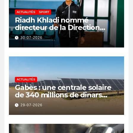
ACTUALITÉS
SPORT
Riadh Khladi nommé
directeur de la Direction
Nationale de l’Arbitrage
30-07-2026
ACTUALITÉS
Gabès : une centrale solaire
de 340 millions de dinars
pour renforcer la transition
29-07-2026
énergétique et créer 400
emplois