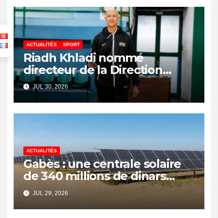
ACTUALITÉS
SPORT
Riadh Khladi nommé
directeur de la Direction
Nationale de l’Arbitrage
JUL 30, 2026
ACTUALITÉS
Gabès : une centrale solaire
de 340 millions de dinars
pour renforcer la transition
JUL 29, 2026
énergétique et créer 400
emplois