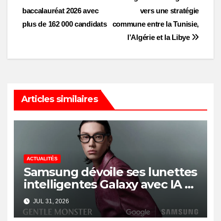
Post
baccalauréat 2026 avec
vers une stratégie
navigation
plus de 162 000 candidats
commune entre la Tunisie,
l’Algérie et la Libye
Articles similaires
ACTUALITÉS
Samsung dévoile ses lunettes
intelligentes Galaxy avec IA et
Gemini
JUL 31, 2026