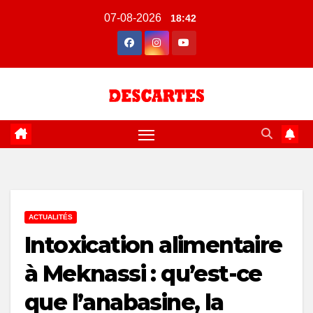
Skip
07-08-2026
18:42
to
content
ACTUALITÉS
Intoxication alimentaire
à Meknassi : qu’est-ce
que l’anabasine, la