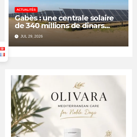
ACTUALITÉS
Gabès : une centrale solaire
de 340 millions de dinars
pour renforcer la transition
JUL 29, 2026
énergétique et créer 400
emplois