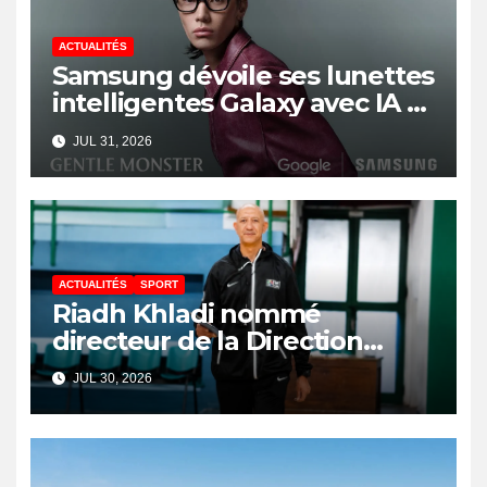
ACTUALITÉS
Samsung dévoile ses lunettes
intelligentes Galaxy avec IA et
Gemini
JUL 31, 2026
ACTUALITÉS
SPORT
Riadh Khladi nommé
directeur de la Direction
Nationale de l’Arbitrage
JUL 30, 2026