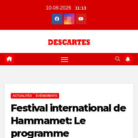
Skip
10-08-2026
11:13
to
content
ACTUALITÉS
ÈVÈNEMENTS
Festival international de
Hammamet: Le
programme