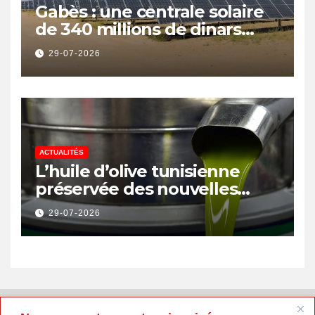
Gabès : une centrale solaire
de 340 millions de dinars
pour renforcer la transition
29-07-2026
énergétique et créer 400
emplois
ACTUALITÉS
L’huile d’olive tunisienne
préservée des nouvelles
surtaxes américaines de
29-07-2026
Donald Trump