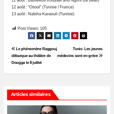
11 août : Bassekou Kouyaté and Ngoni Ba (Mali)
12 août : “Osool” (Tunisie / France)
13 août : Nabiha Karaouli (Tunisie)
Post Views:
105
Post
Le phénomène Raggouj
Tunis: Les jeunes
débarque au théâtre de
médecins sont en grève
navigation
Dougga le 8 juillet
Articles similaires