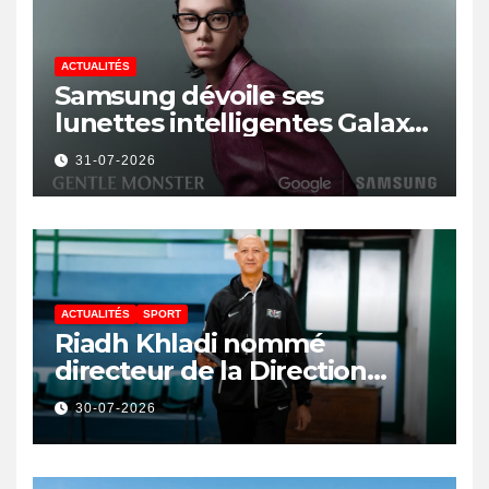
ACTUALITÉS
Samsung dévoile ses
lunettes intelligentes Galaxy
avec IA et Gemini
31-07-2026
ACTUALITÉS
SPORT
Riadh Khladi nommé
directeur de la Direction
Nationale de l’Arbitrage
30-07-2026