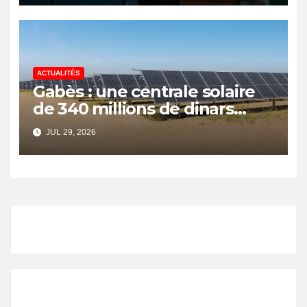
ACTUALITÉS
Gabès : une centrale solaire
de 340 millions de dinars
pour renforcer la transition
JUL 29, 2026
énergétique et créer 400
emplois