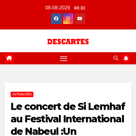
Skip
08-08-2026
03:31
to
content
ACTUALITÉS
Le concert de Si Lemhaf
au Festival International
de Nabeul :Un