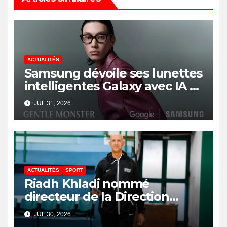
ACTUALITÉS
Samsung dévoile ses lunettes
intelligentes Galaxy avec IA et
Gemini
JUL 31, 2026
ACTUALITÉS
SPORT
Riadh Khladi nommé
directeur de la Direction
Nationale de l’Arbitrage
JUL 30, 2026