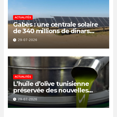
ACTUALITÉS
Gabès : une centrale solaire
de 340 millions de dinars
pour renforcer la transition
29-07-2026
énergétique et créer 400
emplois
ACTUALITÉS
L’huile d’olive tunisienne
préservée des nouvelles
surtaxes américaines de
29-07-2026
Donald Trump