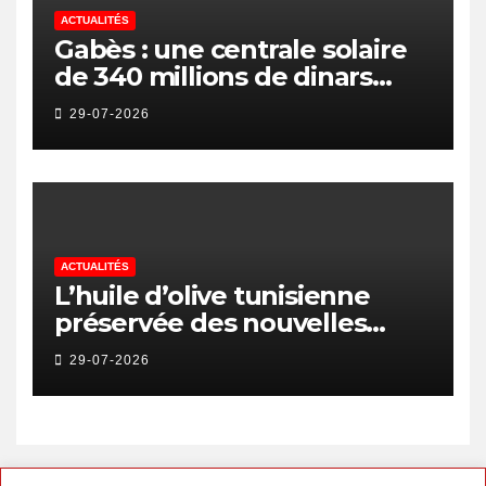
ACTUALITÉS
Gabès : une centrale solaire
de 340 millions de dinars
pour renforcer la transition
29-07-2026
énergétique et créer 400
emplois
ACTUALITÉS
L’huile d’olive tunisienne
préservée des nouvelles
surtaxes américaines de
29-07-2026
Donald Trump