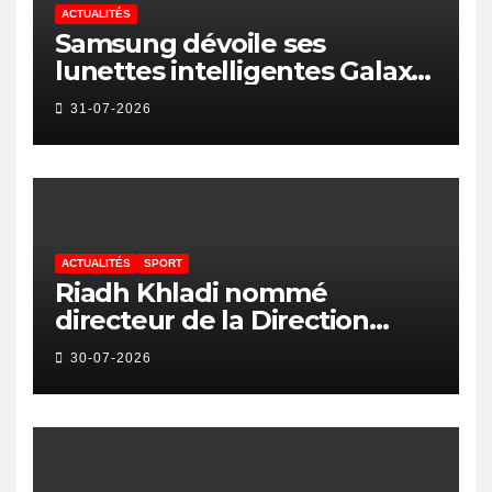
ACTUALITÉS
Samsung dévoile ses
lunettes intelligentes Galaxy
avec IA et Gemini
31-07-2026
ACTUALITÉS
SPORT
Riadh Khladi nommé
directeur de la Direction
Nationale de l’Arbitrage
30-07-2026