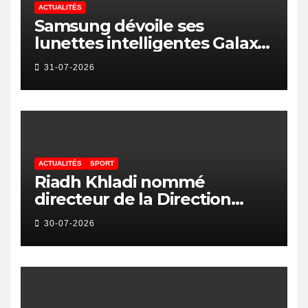
ACTUALITÉS
Samsung dévoile ses
lunettes intelligentes Galaxy
avec IA et Gemini
31-07-2026
ACTUALITÉS
SPORT
Riadh Khladi nommé
directeur de la Direction
Nationale de l’Arbitrage
30-07-2026