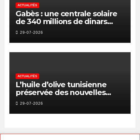
ACTUALITÉS
Gabès : une centrale solaire
de 340 millions de dinars
pour renforcer la transition
29-07-2026
énergétique et créer 400
emplois
ACTUALITÉS
L’huile d’olive tunisienne
préservée des nouvelles
surtaxes américaines de
29-07-2026
Donald Trump