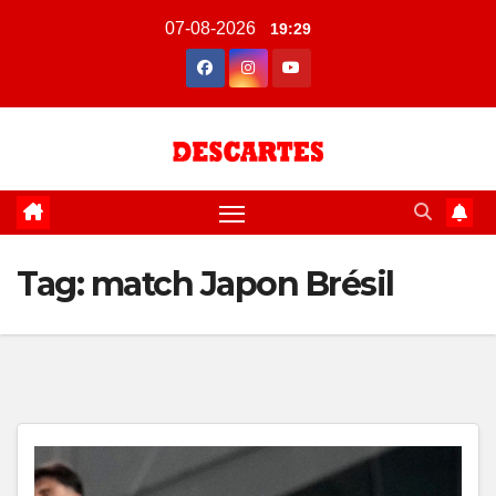
Skip
07-08-2026
19:29
to
content
Tag:
match Japon Brésil