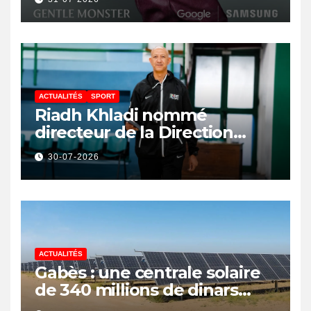
ACTUALITÉS
SPORT
Riadh Khladi nommé
directeur de la Direction
Nationale de l’Arbitrage
30-07-2026
ACTUALITÉS
Gabès : une centrale solaire
de 340 millions de dinars
pour renforcer la transition