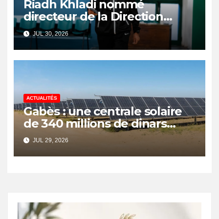
Riadh Khladi nommé
directeur de la Direction
Nationale de l’Arbitrage
JUL 30, 2026
ACTUALITÉS
Gabès : une centrale solaire
de 340 millions de dinars
pour renforcer la transition
JUL 29, 2026
énergétique et créer 400
emplois