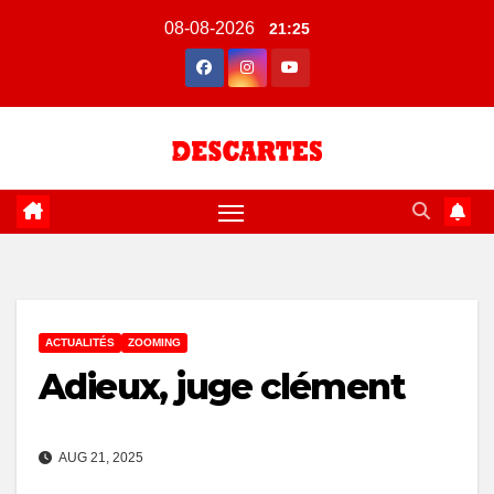
Skip
08-08-2026
21:25
to
content
ACTUALITÉS
ZOOMING
Adieux, juge clément
AUG 21, 2025