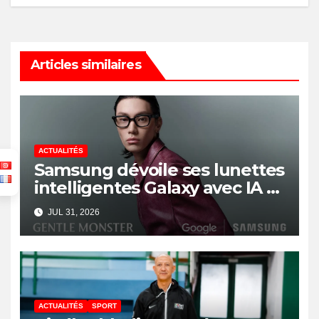
Articles similaires
ACTUALITÉS
Samsung dévoile ses lunettes
intelligentes Galaxy avec IA et
Gemini
JUL 31, 2026
ACTUALITÉS
SPORT