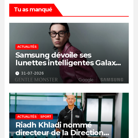
Tu as manqué
ACTUALITÉS
Samsung dévoile ses
lunettes intelligentes Galaxy
avec IA et Gemini
31-07-2026
ACTUALITÉS
SPORT
Riadh Khladi nommé
directeur de la Direction