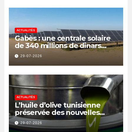
ACTUALITÉS
Gabès : une centrale solaire
de 340 millions de dinars
pour renforcer la transition
29-07-2026
énergétique et créer 400
emplois
ACTUALITÉS
L’huile d’olive tunisienne
préservée des nouvelles
surtaxes américaines de
29-07-2026
Donald Trump