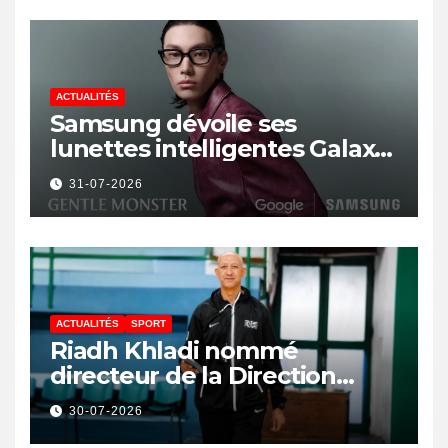
ACTUALITÉS
Samsung dévoile ses
lunettes intelligentes Galaxy
avec IA et Gemini
31-07-2026
ACTUALITÉS
SPORT
Riadh Khladi nommé
directeur de la Direction
Nationale de l’Arbitrage
30-07-2026