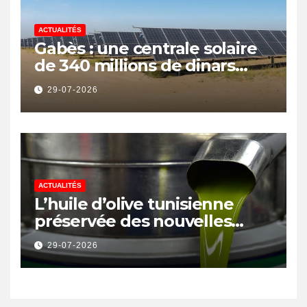
ACTUALITÉS
Gabès : une centrale solaire
de 340 millions de dinars
pour renforcer la transition
29-07-2026
énergétique et créer 400
emplois
ACTUALITÉS
L’huile d’olive tunisienne
préservée des nouvelles
surtaxes américaines de
29-07-2026
Donald Trump