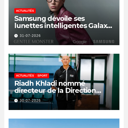
ACTUALITÉS
Samsung dévoile ses
lunettes intelligentes Galaxy
avec IA et Gemini
31-07-2026
ACTUALITÉS
SPORT
Riadh Khladi nommé
directeur de la Direction
Nationale de l’Arbitrage
30-07-2026