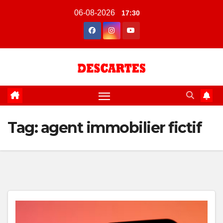
Skip
06-08-2026
17:30
to
content
Tag:
agent immobilier fictif