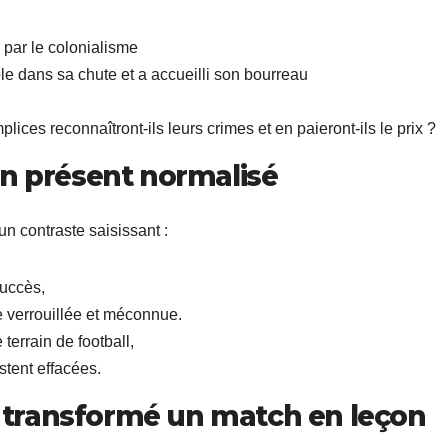
 par le colonialisme
ôle dans sa chute et a accueilli son bourreau
ices reconnaîtront-ils leurs crimes et en paieront-ils le prix ?
un présent normalisé
un contraste saisissant :
succès,
te verrouillée et méconnue.
 terrain de football,
stent effacées.
transformé un match en leçon