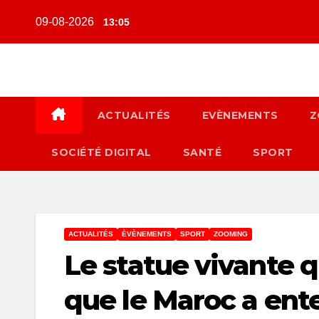
Skip
09-08-2026
13:05
to
content
ACTUALITÉS
EVÈNEMENTS
Z
SOCIÉTÉ DIGITAL
SANTÉ
SPORT
ACTUALITÉS
ÈVÈNEMENTS
SPORT
ZOOMING
Le statue vivante q
que le Maroc a ent