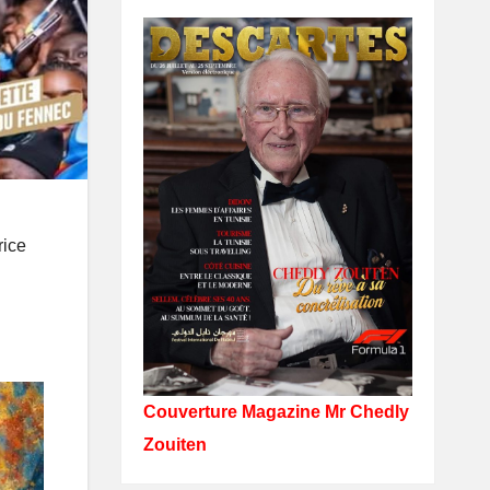
rice
Couverture Magazine Mr Chedly
Zouiten