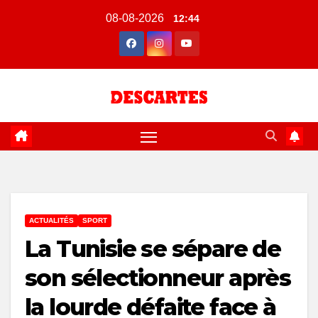
Skip
08-08-2026
12:44
to
content
ACTUALITÉS
SPORT
La Tunisie se sépare de
son sélectionneur après
la lourde défaite face à