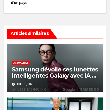
d’un pays
Articles similaires
ACTUALITÉS
Samsung dévoile ses lunettes
intelligentes Galaxy avec IA et
Gemini
JUL 31, 2026