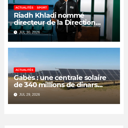
ACTUALITÉS
SPORT
Riadh Khladi nommé
directeur de la Direction
Nationale de l’Arbitrage
JUL 30, 2026
ACTUALITÉS
Gabès : une centrale solaire
de 340 millions de dinars
pour renforcer la transition
JUL 29, 2026
énergétique et créer 400
emplois