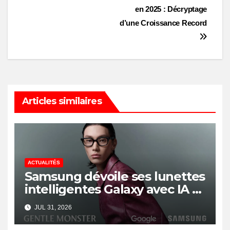
navigation
en 2025 : Décryptage
d’une Croissance Record
Articles similaires
ACTUALITÉS
Samsung dévoile ses lunettes
intelligentes Galaxy avec IA et
Gemini
JUL 31, 2026