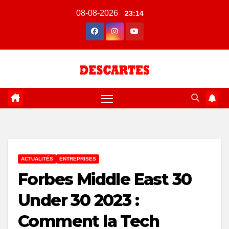
Skip
08-08-2026
23:14
to
content
ACTUALITÉS
ENTREPRISES
Forbes Middle East 30
Under 30 2023 :
Comment la Tech