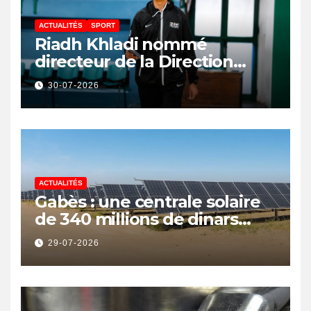
ACTUALITÉS
SPORT
Riadh Khladi nommé
directeur de la Direction
Nationale de l’Arbitrage
30-07-2026
ACTUALITÉS
Gabès : une centrale solaire
de 340 millions de dinars
pour renforcer la transition
29-07-2026
énergétique et créer 400
emplois