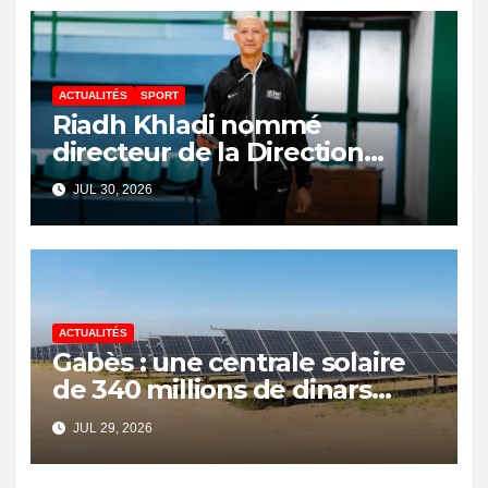
ACTUALITÉS
SPORT
Riadh Khladi nommé
directeur de la Direction
Nationale de l’Arbitrage
JUL 30, 2026
ACTUALITÉS
Gabès : une centrale solaire
de 340 millions de dinars
pour renforcer la transition
JUL 29, 2026
énergétique et créer 400
emplois