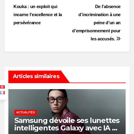
Post
Kouka : un exploit qui
De l’absence
navigation
incarne l’excellence et la
d’incrimination à une
persévérance
peine d’un an
d’emprisonnement pour
les accusés.
Articles similaires
ACTUALITÉS
Samsung dévoile ses lunettes
intelligentes Galaxy avec IA et