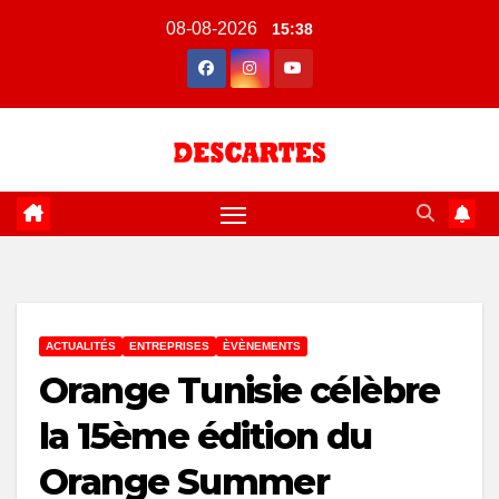
Skip
08-08-2026
15:38
to
content
ACTUALITÉS
ENTREPRISES
ÈVÈNEMENTS
Orange Tunisie célèbre
la 15ème édition du
Orange Summer