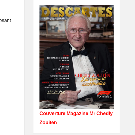
posant
Couverture Magazine Mr Chedly
Zouiten