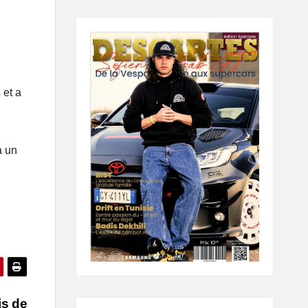
 et a
à un
is de