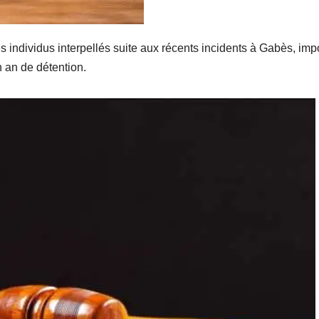
 individus interpellés suite aux récents incidents à Gabès, im
n an de détention.