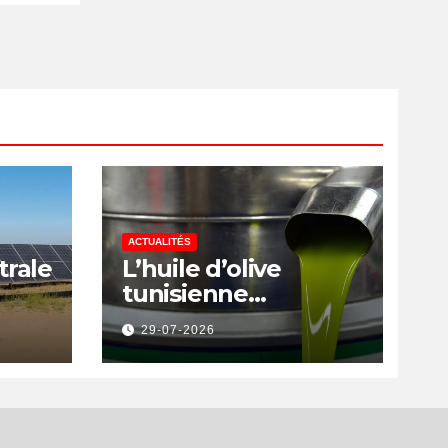
is
ACTUALITÉS
trale
L’huile d’olive
tunisienne
rs
préservée des
29-07-2026
a
nouvelles surtaxes
américaines de
Donald Trump
is