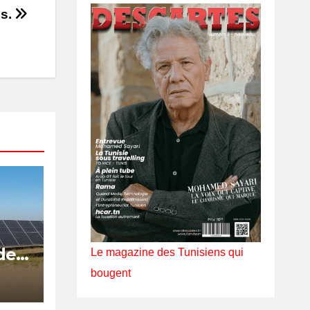
es.
de
Le magazine des Tunisiens qui
bougent