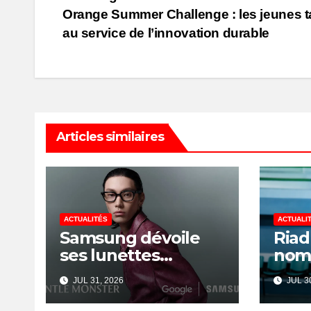
Post
Orange Summer Challenge : les jeunes t
navigation
au service de l’innovation durable
Articles similaires
ACTUALITÉS
ACTUALI
Samsung dévoile
Riad
ses lunettes
nom
intelligentes Galaxy
de l
JUL 31, 2026
JUL 30
avec IA et Gemini
Nati
l’Ar