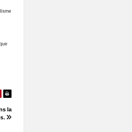
alisme
 que
ns la
ès.