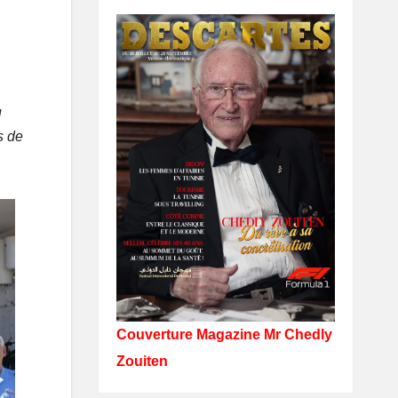
u
s de
Couverture Magazine Mr Chedly
Zouiten