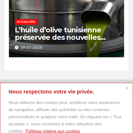
ACTUALITÉS
L’huile d’olive tunisienne
préservée des nouvelles
surtaxes américaines de
29-07-2026
Donald Trump
Nous respectons votre vie privée.
Nous utilisons des cookies pour améliorer votre expérience
de navigation, diffuser des publicités ou des contenus
personnalisés et analyser notre trafic. En cliquant sur « Tout
accepter », vous consentez à notre utilisation des
cookies.
Politique relative aux cookies