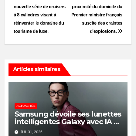
Post
nouvelle série de cruisers
proximité du domicile du
navigation
à 8 cylindres visant à
Premier ministre français
réinventer le domaine du
suscite des craintes
tourisme de luxe.
d’explosions.
Articles similaires
ACTUALITÉS
Samsung dévoile ses lunettes
intelligentes Galaxy avec IA et
Gemini
JUL 31, 2026