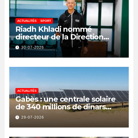
ACTUALITÉS
SPORT
Riadh Khladi nommé
directeur de la Direction
Nationale de l’Arbitrage
30-07-2026
ACTUALITÉS
Gabès : une centrale solaire
de 340 millions de dinars
pour renforcer la transition
29-07-2026
énergétique et créer 400
emplois