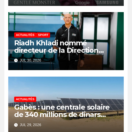
ACTUALITÉS
SPORT
Riadh Khladi nommé
directeur de la Direction
Nationale de l’Arbitrage
JUL 30, 2026
ACTUALITÉS
Gabès : une centrale solaire
de 340 millions de dinars
pour renforcer la transition
JUL 29, 2026
énergétique et créer 400