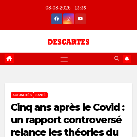
Skip
08-08-2026
13:35
to
content
ACTUALITÉS
SANTÉ
Cinq ans après le Covid :
un rapport controversé
relance les théories du