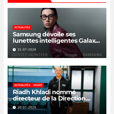
ACTUALITÉS
Samsung dévoile ses
lunettes intelligentes Galaxy
avec IA et Gemini
31-07-2026
ACTUALITÉS
SPORT
Riadh Khladi nommé
directeur de la Direction
Nationale de l’Arbitrage
30-07-2026