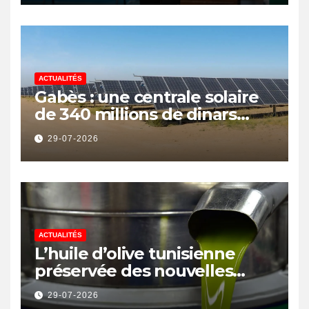
ACTUALITÉS
Gabès : une centrale solaire
de 340 millions de dinars
pour renforcer la transition
29-07-2026
énergétique et créer 400
emplois
ACTUALITÉS
L’huile d’olive tunisienne
préservée des nouvelles
surtaxes américaines de
29-07-2026
Donald Trump