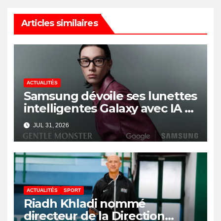
Articles similaires
ACTUALITÉS
Samsung dévoile ses lunettes
intelligentes Galaxy avec IA et
Gemini
JUL 31, 2026
ACTUALITÉS
SPORT
Riadh Khladi nommé
directeur de la Direction