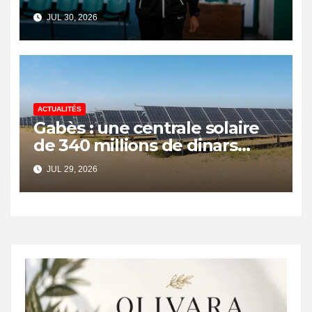
Nationale de l’Arbitrage
JUL 30, 2026
ACTUALITÉS
Gabès : une centrale solaire
de 340 millions de dinars
pour renforcer la transition
JUL 29, 2026
énergétique et créer 400
emplois