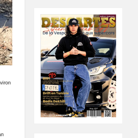
viron
an