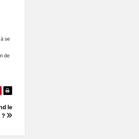
 à se
in de
nd le
r ?