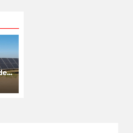
de
is