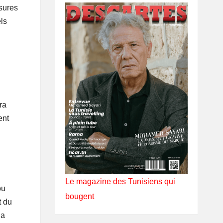
esures
els
ra
ent
Le magazine des Tunisiens qui
ou
bougent
t du
la