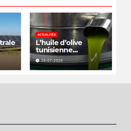
ACTUALITÉS
trale
L’huile d’olive
tunisienne
rs
préservée des
29-07-2026
a
nouvelles surtaxes
américaines de
Donald Trump
is