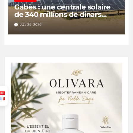
Gabès : une centrale solaire
de 340 millions de dinars
pour renforcer la transition
JUL 29, 2026
énergétique et créer 400
emplois