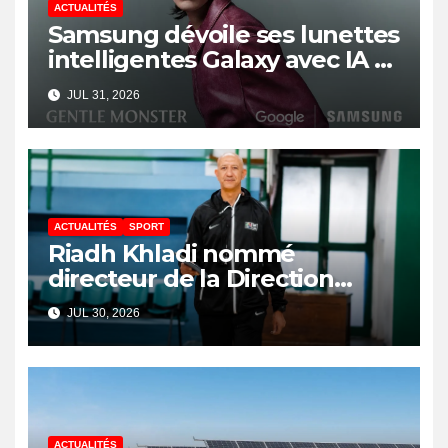
ACTUALITÉS
Samsung dévoile ses lunettes
intelligentes Galaxy avec IA et
Gemini
JUL 31, 2026
ACTUALITÉS
SPORT
Riadh Khladi nommé
directeur de la Direction
Nationale de l’Arbitrage
JUL 30, 2026
ACTUALITÉS