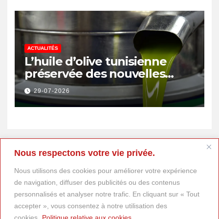
ACTUALITÉS
L’huile d’olive tunisienne
préservée des nouvelles
surtaxes américaines de
29-07-2026
Donald Trump
Nous respectons votre vie privée.
Nous utilisons des cookies pour améliorer votre expérience
de navigation, diffuser des publicités ou des contenus
personnalisés et analyser notre trafic. En cliquant sur « Tout
accepter », vous consentez à notre utilisation des
cookies.
Politique relative aux cookies