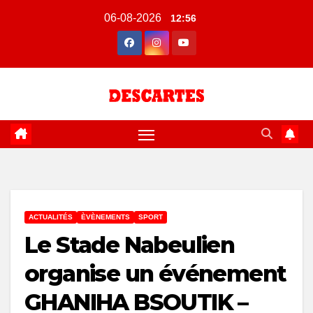
Skip
06-08-2026
12:56
to
content
ACTUALITÉS
ÈVÈNEMENTS
SPORT
Le Stade Nabeulien
organise un événement
GHANIHA BSOUTIK –