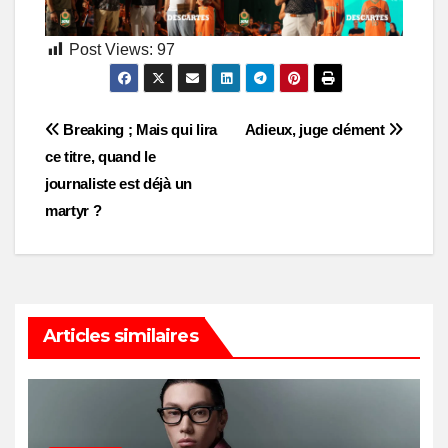
Post Views:
97
Post
Breaking ; Mais qui lira
Adieux, juge clément
ce titre, quand le
navigation
journaliste est déjà un
martyr ?
Articles similaires