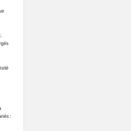
ue
.
ergés
isité
a
riés :