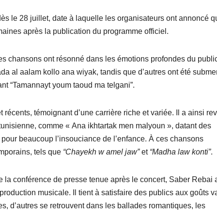
 le 28 juillet, date à laquelle les organisateurs ont annoncé q
maines après la publication du programme officiel.
es chansons ont résonné dans les émotions profondes du public
ada al aalam kollo ana wiyak, tandis que d’autres ont été subm
nant “Tamannayt youm taoud ma telgani”.
écents, témoignant d’une carrière riche et variée. Il a ainsi rev
 tunisienne, comme « Ana ikhtartak men malyoun », datant des
 pour beaucoup l’insouciance de l’enfance. À ces chansons
emporains, tels que
“Chayekh w amel jaw”
et
“Madha law konti”
.
e la conférence de presse tenue après le concert, Saber Rebai 
production musicale. Il tient à satisfaire des publics aux goûts va
es, d’autres se retrouvent dans les ballades romantiques, les