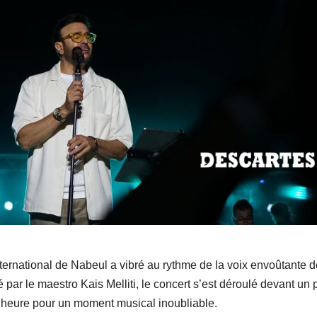
nternational de Nabeul a vibré au rythme de la voix envoûtante d
 par le maestro Kais Melliti, le concert s’est déroulé devant un 
’heure pour un moment musical inoubliable.