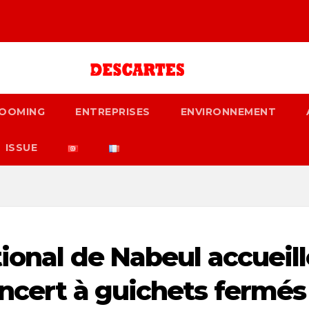
OOMING
ENTREPRISES
ENVIRONNEMENT
ISSUE
tional de Nabeul accueil
oncert à guichets fermés