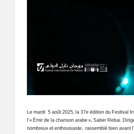
Le mardi 5 août 2025, la 37e édition du Festival I
l’« Émir de la chanson arabe », Saber Rebai. Dirigé
nombreux et enthousiaste, rassemblé bien avant l