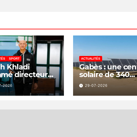
créer 400 emplo
TÉS
SPORT
ACTUALITÉS
h Khladi
Gabès : une cen
mé directeur
solaire de 340
a Direction
millions de dina
7-2026
29-07-2026
onale de
pour renforcer l
bitrage
transition
énergétique et
créer 400 emplo