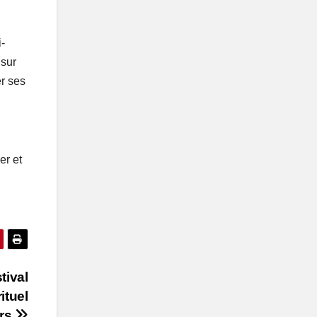
i-
 sur
r ses
er et
tival
ituel
urs