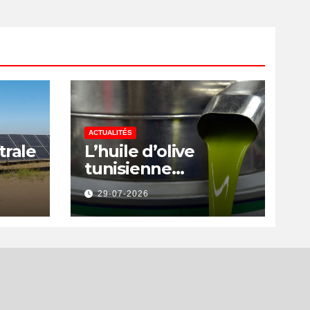
is
ACTUALITÉS
trale
L’huile d’olive
tunisienne
rs
préservée des
29-07-2026
a
nouvelles surtaxes
américaines de
Donald Trump
is