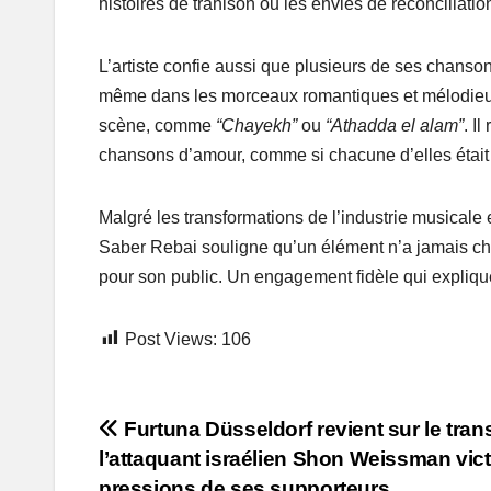
histoires de trahison ou les envies de réconciliatio
L’artiste confie aussi que plusieurs de ses chansons 
même dans les morceaux romantiques et mélodieux,
scène, comme
“Chayekh”
ou
“Athadda el alam”
. I
chansons d’amour, comme si chacune d’elles était u
Malgré les transformations de l’industrie musicale 
Saber Rebai souligne qu’un élément n’a jamais cha
pour son public. Un engagement fidèle qui explique 
Post Views:
106
Post
Furtuna Düsseldorf revient sur le trans
l’attaquant israélien Shon Weissman vic
navigation
pressions de ses supporteurs