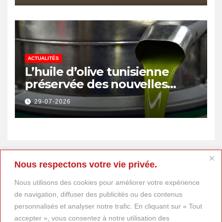
emplois
ACTUALITÉS
L’huile d’olive tunisienne
préservée des nouvelles
surtaxes américaines de
29-07-2026
Donald Trump
Nous respectons votre vie privée.
Nous utilisons des cookies pour améliorer votre expérience
de navigation, diffuser des publicités ou des contenus
personnalisés et analyser notre trafic. En cliquant sur « Tout
accepter », vous consentez à notre utilisation des