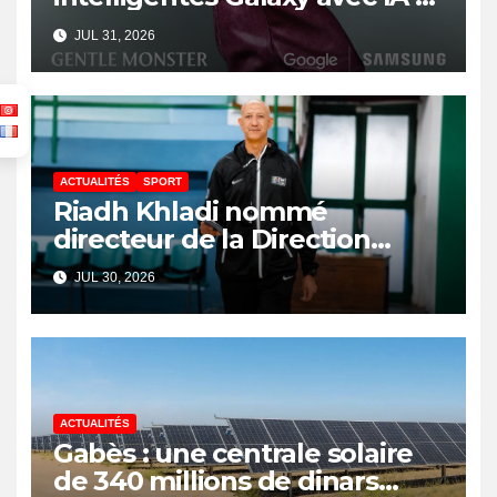
Gemini
JUL 31, 2026
ACTUALITÉS
SPORT
Riadh Khladi nommé
directeur de la Direction
Nationale de l’Arbitrage
JUL 30, 2026
ACTUALITÉS
Gabès : une centrale solaire
de 340 millions de dinars