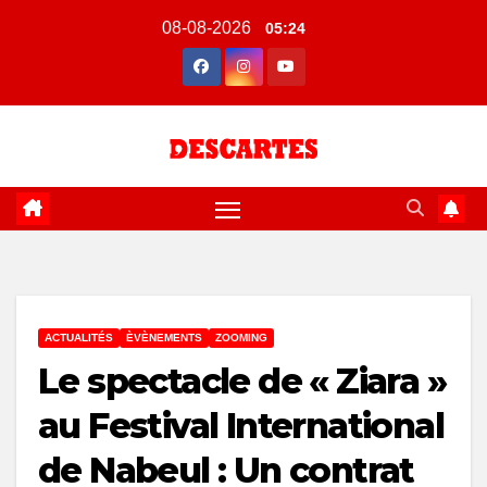
Skip
08-08-2026
05:24
to
content
ACTUALITÉS
ÈVÈNEMENTS
ZOOMING
Le spectacle de « Ziara »
au Festival International
de Nabeul : Un contrat