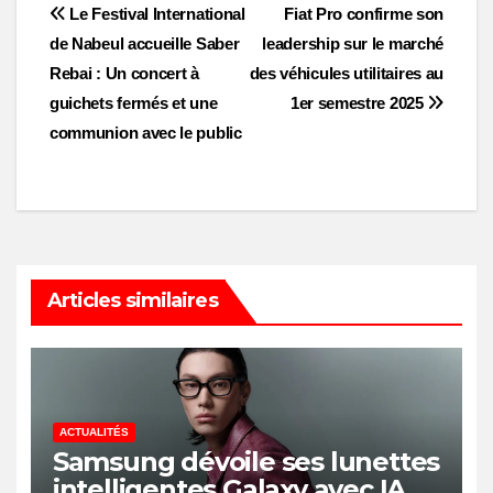
Post
Le Festival International
Fiat Pro confirme son
de Nabeul accueille Saber
leadership sur le marché
navigation
Rebai : Un concert à
des véhicules utilitaires au
guichets fermés et une
1er semestre 2025
communion avec le public
Articles similaires
ACTUALITÉS
Samsung dévoile ses lunettes
intelligentes Galaxy avec IA et