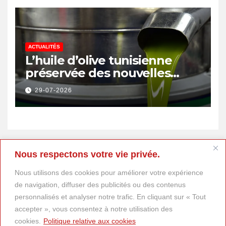
ACTUALITÉS
L’huile d’olive tunisienne
préservée des nouvelles
surtaxes américaines de
29-07-2026
Donald Trump
Nous respectons votre vie privée.
Nous utilisons des cookies pour améliorer votre expérience
de navigation, diffuser des publicités ou des contenus
personnalisés et analyser notre trafic. En cliquant sur « Tout
accepter », vous consentez à notre utilisation des
cookies.
Politique relative aux cookies