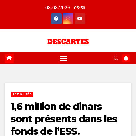
Skip
08-08-2026
05:50
to
content
ACTUALITÉS
1,6 million de dinars
sont présents dans les
fonds de l’ESS.