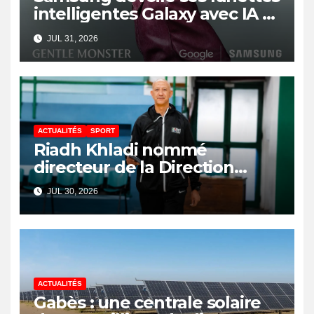
intelligentes Galaxy avec IA et
Gemini
JUL 31, 2026
ACTUALITÉS
SPORT
Riadh Khladi nommé
directeur de la Direction
Nationale de l’Arbitrage
JUL 30, 2026
ACTUALITÉS
Gabès : une centrale solaire