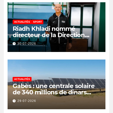
ACTUALITÉS
SPORT
Riadh Khladi nommé
directeur de la Direction
Nationale de l’Arbitrage
30-07-2026
ACTUALITÉS
Gabès : une centrale solaire
de 340 millions de dinars
pour renforcer la transition
29-07-2026
énergétique et créer 400
emplois