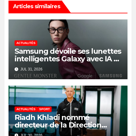
Articles similaires
ACTUALITÉS
Samsung dévoile ses lunettes
intelligentes Galaxy avec IA et
Gemini
JUL 31, 2026
ACTUALITÉS
SPORT
Riadh Khladi nommé
directeur de la Direction
Nationale de l’Arbitrage
JUL 30, 2026