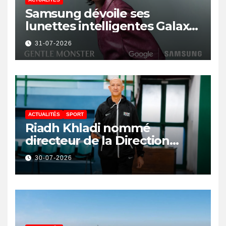
Samsung dévoile ses
lunettes intelligentes Galaxy
avec IA et Gemini
31-07-2026
ACTUALITÉS
SPORT
Riadh Khladi nommé
directeur de la Direction
Nationale de l’Arbitrage
30-07-2026