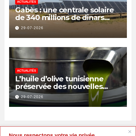
ACTUALITÉS
Gabès : une centrale solaire
de 340 millions de dinars
pour renforcer la transition
29-07-2026
énergétique et créer 400
emplois
ACTUALITÉS
L’huile d’olive tunisienne
préservée des nouvelles
surtaxes américaines de
29-07-2026
Donald Trump
Nous respectons votre vie privée.