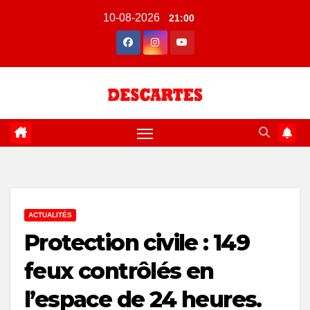
Skip
10-08-2026
21:00
to
content
ACTUALITÉS
Protection civile : 149
feux contrôlés en
l’espace de 24 heures.