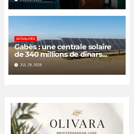
ACTUALITÉS
Gabès : une centrale solaire
de 340 millions de dinars
pour renforcer la transition
JUL 29, 2026
énergétique et créer 400
emplois