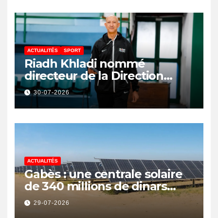
ACTUALITÉS
SPORT
Riadh Khladi nommé
directeur de la Direction
Nationale de l’Arbitrage
30-07-2026
ACTUALITÉS
Gabès : une centrale solaire
de 340 millions de dinars
pour renforcer la transition
29-07-2026
énergétique et créer 400