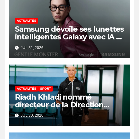
ACTUALITÉS
Samsung dévoile ses lunettes
intelligentes Galaxy avec IA et
Gemini
JUL 31, 2026
ACTUALITÉS
SPORT
Riadh Khladi nommé
directeur de la Direction
Nationale de l’Arbitrage
JUL 30, 2026