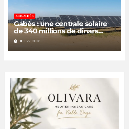
ACTUALITÉS
Gabès : une centrale solaire
de 340 millions de dinars
pour renforcer la transition
JUL 29, 2026
énergétique et créer 400
emplois