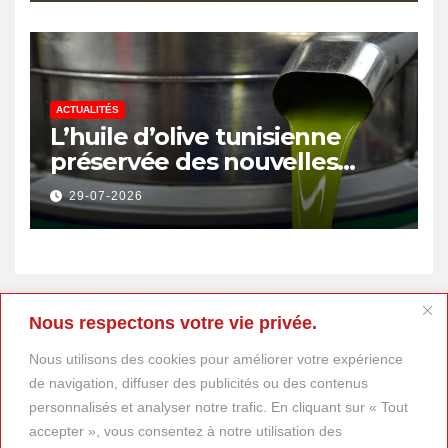
emplois
ACTUALITÉS
L’huile d’olive tunisienne
préservée des nouvelles
surtaxes américaines de
29-07-2026
Donald Trump
Nous respectons votre vie privée.
Nous utilisons des cookies pour améliorer votre expérience
de navigation, diffuser des publicités ou des contenus
personnalisés et analyser notre trafic. En cliquant sur « Tout
accepter », vous consentez à notre utilisation des