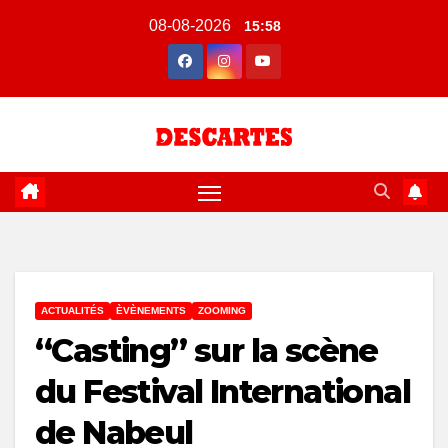
Skip
08-08-2026
15:58
to
content
ACTUALITÉS
ÈVÈNEMENTS
ZOOMING
“Casting” sur la scène
du Festival International
de Nabeul