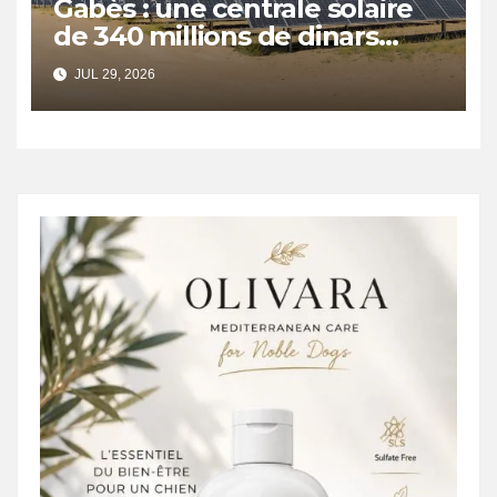
Gabès : une centrale solaire
de 340 millions de dinars
pour renforcer la transition
JUL 29, 2026
énergétique et créer 400
emplois