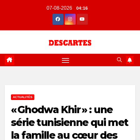
Skip
07-08-2026
04:16
to
content
ACTUALITÉS
« Ghodwa Khir » : une
série tunisienne qui met
la famille au cœur des