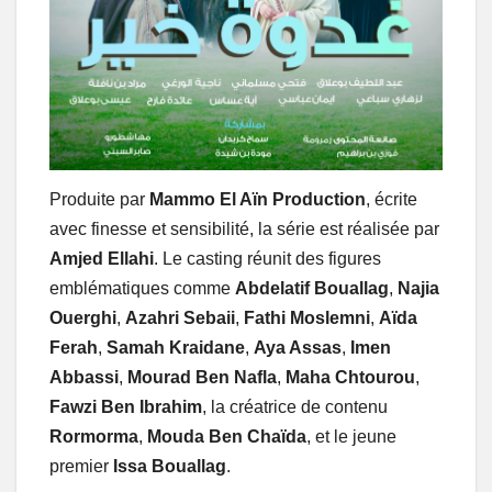
Produite par
Mammo El Aïn Production
, écrite
avec finesse et sensibilité, la série est réalisée par
Amjed Ellahi
. Le casting réunit des figures
emblématiques comme
Abdelatif Bouallag
,
Najia
Ouerghi
,
Azahri Sebaii
,
Fathi Moslemni
,
Aïda
Ferah
,
Samah Kraidane
,
Aya Assas
,
Imen
Abbassi
,
Mourad Ben Nafla
,
Maha Chtourou
,
Fawzi Ben Ibrahim
, la créatrice de contenu
Rormorma
,
Mouda Ben Chaïda
, et le jeune
premier
Issa Bouallag
.