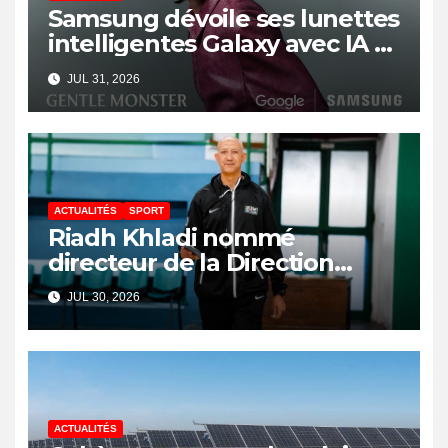
Samsung dévoile ses lunettes
intelligentes Galaxy avec IA et
Gemini
JUL 31, 2026
ACTUALITÉS
SPORT
Riadh Khladi nommé
directeur de la Direction
Nationale de l’Arbitrage
JUL 30, 2026
ACTUALITÉS