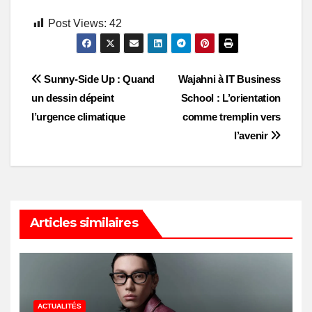
Post Views:
42
Post
Sunny-Side Up : Quand
Wajahni à IT Business
un dessin dépeint
School : L’orientation
navigation
l’urgence climatique
comme tremplin vers
l’avenir
Articles similaires
ACTUALITÉS