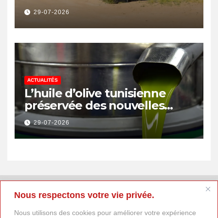
pour renforcer la transition
29-07-2026
énergétique et créer 400
emplois
ACTUALITÉS
L’huile d’olive tunisienne
préservée des nouvelles
surtaxes américaines de
29-07-2026
Donald Trump
Nous respectons votre vie privée.
Nous utilisons des cookies pour améliorer votre expérience