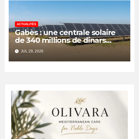
ACTUALITÉS
Gabès : une centrale solaire
de 340 millions de dinars
pour renforcer la transition
JUL 29, 2026
énergétique et créer 400
emplois