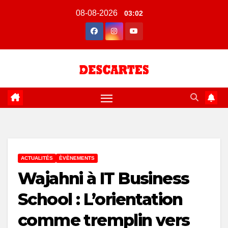
Skip
08-08-2026
03:02
to
content
ACTUALITÉS
ÈVÈNEMENTS
Wajahni à IT Business
School : L’orientation
comme tremplin vers