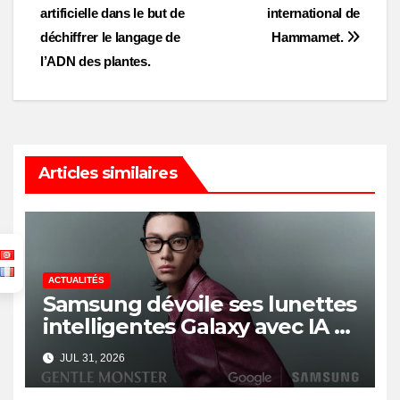
navigation
artificielle dans le but de
international de
déchiffrer le langage de
Hammamet.
l’ADN des plantes.
Articles similaires
ACTUALITÉS
Samsung dévoile ses lunettes
intelligentes Galaxy avec IA et
Gemini
JUL 31, 2026