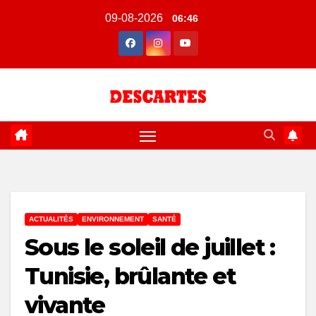
Skip
09-08-2026
06:46
to
content
ACTUALITÉS
ENVIRONNEMENT
SANTÉ
Sous le soleil de juillet :
Tunisie, brûlante et
vivante