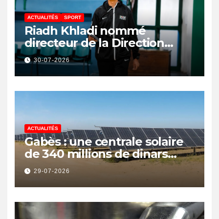
ACTUALITÉS
SPORT
Riadh Khladi nommé
directeur de la Direction
Nationale de l’Arbitrage
30-07-2026
ACTUALITÉS
Gabès : une centrale solaire
de 340 millions de dinars
pour renforcer la transition
29-07-2026
énergétique et créer 400
emplois