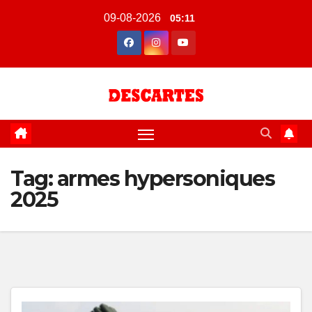
Skip
09-08-2026
05:11
to
content
Tag:
armes hypersoniques
2025