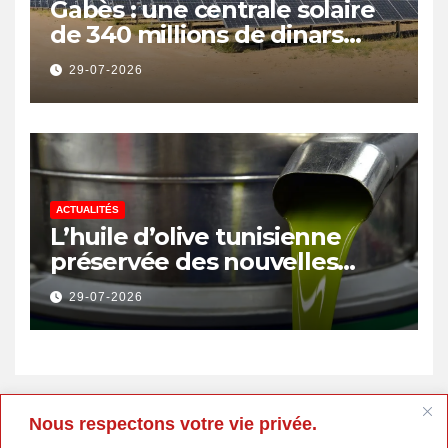
Gabès : une centrale solaire
de 340 millions de dinars
pour renforcer la transition
29-07-2026
énergétique et créer 400
emplois
ACTUALITÉS
L’huile d’olive tunisienne
préservée des nouvelles
surtaxes américaines de
29-07-2026
Donald Trump
Nous respectons votre vie privée.