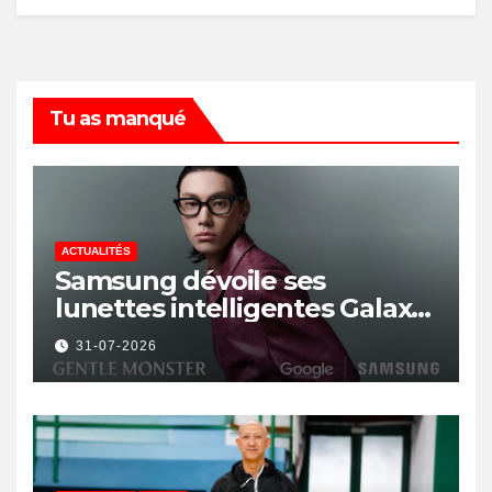
Tu as manqué
ACTUALITÉS
Samsung dévoile ses
lunettes intelligentes Galaxy
avec IA et Gemini
31-07-2026