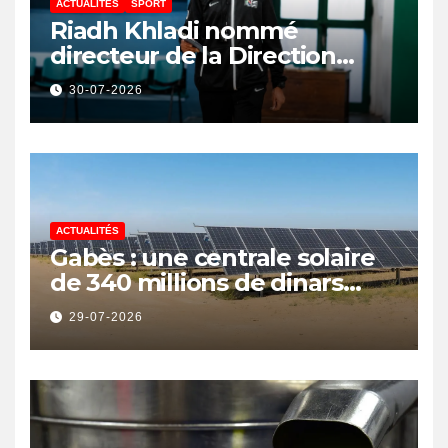
ACTUALITÉS
SPORT
Riadh Khladi nommé
directeur de la Direction
Nationale de l’Arbitrage
30-07-2026
ACTUALITÉS
Gabès : une centrale solaire
de 340 millions de dinars
pour renforcer la transition
29-07-2026
énergétique et créer 400
emplois