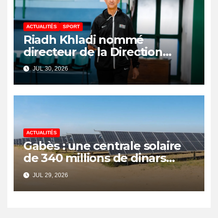
ACTUALITÉS
SPORT
Riadh Khladi nommé
directeur de la Direction
Nationale de l’Arbitrage
JUL 30, 2026
ACTUALITÉS
Gabès : une centrale solaire
de 340 millions de dinars
pour renforcer la transition
JUL 29, 2026
énergétique et créer 400
emplois