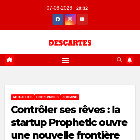
Skip
07-08-2026
20:32
to
content
ACTUALITÉS
ENTREPRISES
ZOOMING
Contrôler ses rêves : la
startup Prophetic ouvre
une nouvelle frontière