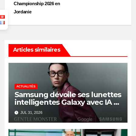
Championship 2026 en
Jordanie
Articles similaires
ACTUALITÉS
Samsung dévoile ses lunettes
intelligentes Galaxy avec IA et
Gemini
JUL 31, 2026