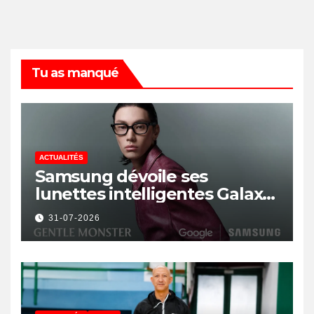
Tu as manqué
ACTUALITÉS
Samsung dévoile ses
lunettes intelligentes Galaxy
avec IA et Gemini
31-07-2026