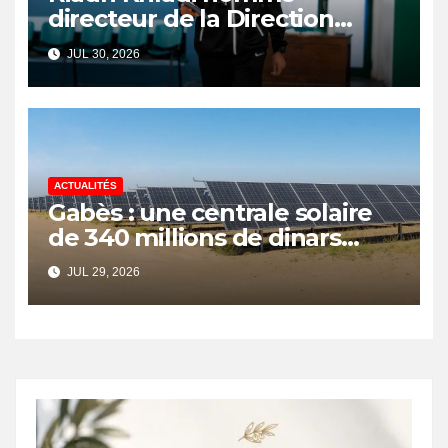
directeur de la Direction
Nationale de l’Arbitrage
JUL 30, 2026
ACTUALITÉS
Gabès : une centrale solaire
de 340 millions de dinars
pour renforcer la transition
JUL 29, 2026
énergétique et créer 400
emplois