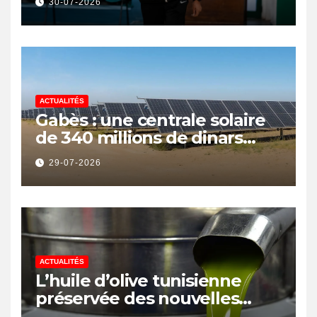
30-07-2026
ACTUALITÉS
Gabès : une centrale solaire
de 340 millions de dinars
pour renforcer la transition
29-07-2026
énergétique et créer 400
emplois
ACTUALITÉS
L’huile d’olive tunisienne
préservée des nouvelles
surtaxes américaines de