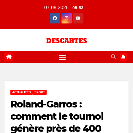
Skip
07-08-2026
05:53
to
content
ACTUALITÉS
SPORT
Roland-Garros :
comment le tournoi
génère près de 400