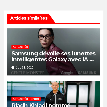
Articles similaires
ACTUALITÉS
Samsung dévoile ses lunettes
intelligentes Galaxy avec IA et
Gemini
JUL 31, 2026
ACTUALITÉS
SPORT
Riadh Khladi nommé