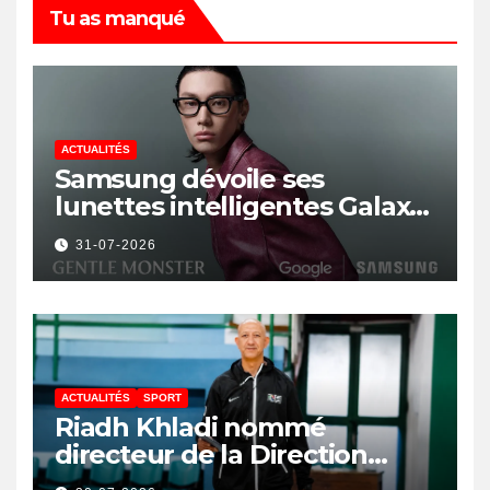
Tu as manqué
ACTUALITÉS
Samsung dévoile ses
lunettes intelligentes Galaxy
avec IA et Gemini
31-07-2026
ACTUALITÉS
SPORT
Riadh Khladi nommé
directeur de la Direction
Nationale de l’Arbitrage