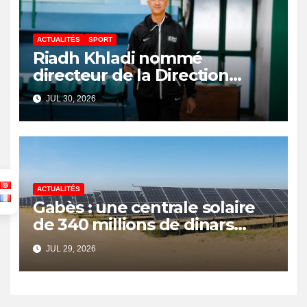
ACTUALITÉS
SPORT
Riadh Khladi nommé
directeur de la Direction
Nationale de l’Arbitrage
JUL 30, 2026
ACTUALITÉS
Gabès : une centrale solaire
de 340 millions de dinars
pour renforcer la transition
JUL 29, 2026
énergétique et créer 400
emplois