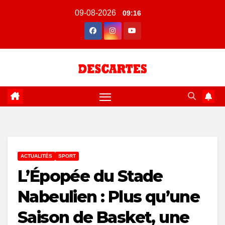
Skip
09-08-2026
09:16
to
content
ACTUALITÉS
SPORT
L’Épopée du Stade
Nabeulien : Plus qu’une
Saison de Basket, une