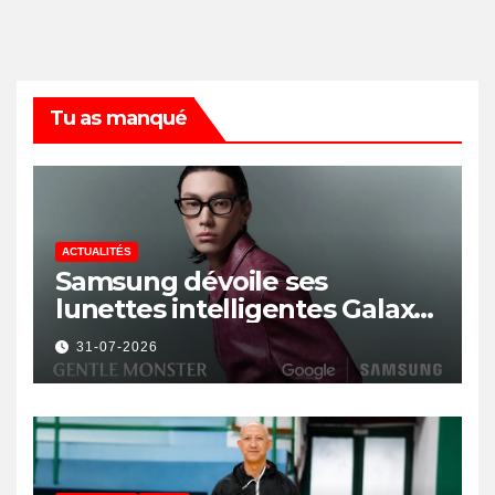
Tu as manqué
ACTUALITÉS
Samsung dévoile ses
lunettes intelligentes Galaxy
avec IA et Gemini
31-07-2026