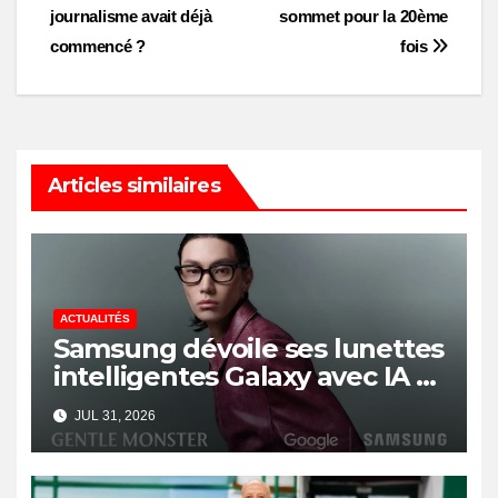
journalisme avait déjà
sommet pour la 20ème
navigation
commencé ?
fois
Articles similaires
ACTUALITÉS
Samsung dévoile ses lunettes
intelligentes Galaxy avec IA et
Gemini
JUL 31, 2026