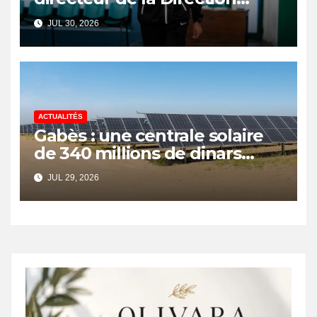
Nationale de l’Arbitrage
JUL 30, 2026
ACTUALITÉS
Gabès : une centrale solaire
de 340 millions de dinars
pour renforcer la transition
JUL 29, 2026
énergétique et créer 400
emplois