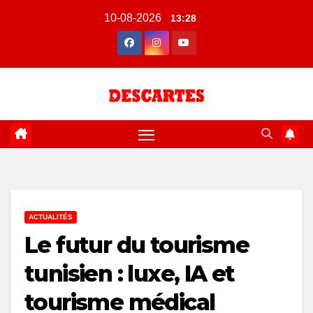
Skip
10-08-2026
13:28
to
content
ACTUALITÉS
Le futur du tourisme
tunisien : luxe, IA et
tourisme médical