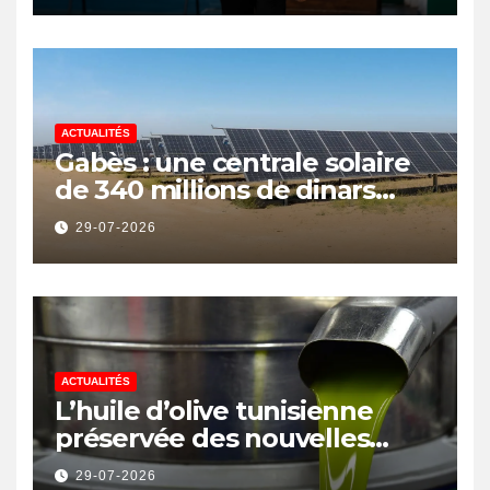
ACTUALITÉS
Gabès : une centrale solaire
de 340 millions de dinars
pour renforcer la transition
29-07-2026
énergétique et créer 400
emplois
ACTUALITÉS
L’huile d’olive tunisienne
préservée des nouvelles
surtaxes américaines de
29-07-2026