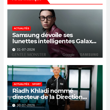
ACTUALITÉS
Samsung dévoile ses
lunettes intelligentes Galaxy
avec IA et Gemini
31-07-2026
ACTUALITÉS
SPORT
Riadh Khladi nommé
directeur de la Direction
Nationale de l’Arbitrage
30-07-2026