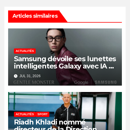
Articles similaires
ACTUALITÉS
Samsung dévoile ses lunettes
intelligentes Galaxy avec IA et
Gemini
JUL 31, 2026
ACTUALITÉS
SPORT
Riadh Khladi nommé
directeur de la Direction