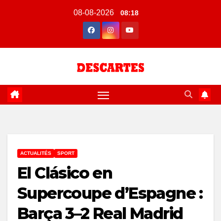
Skip
08-08-2026
08:18
to
content
ACTUALITÉS
SPORT
El Clásico en
Supercoupe d’Espagne :
Barça 3–2 Real Madrid