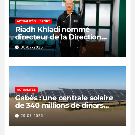
ACTUALITÉS
SPORT
Riadh Khladi nommé
directeur de la Direction
Nationale de l’Arbitrage
30-07-2026
ACTUALITÉS
Gabès : une centrale solaire
de 340 millions de dinars
pour renforcer la transition
29-07-2026
énergétique et créer 400
emplois