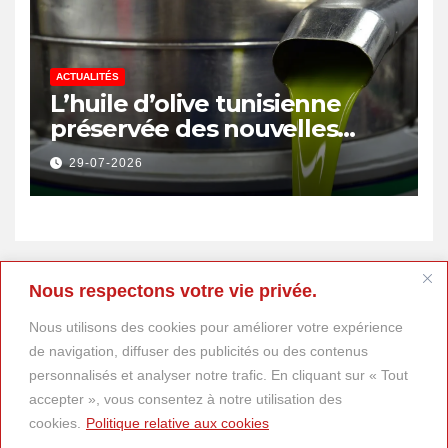
ACTUALITÉS
L’huile d’olive tunisienne
préservée des nouvelles
surtaxes américaines de
29-07-2026
Donald Trump
Nous respectons votre vie privée.
Nous utilisons des cookies pour améliorer votre expérience
de navigation, diffuser des publicités ou des contenus
personnalisés et analyser notre trafic. En cliquant sur « Tout
accepter », vous consentez à notre utilisation des
cookies.
Politique relative aux cookies