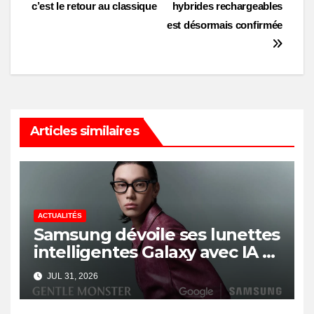
c’est le retour au classique
hybrides rechargeables
navigation
est désormais confirmée
Articles similaires
ACTUALITÉS
Samsung dévoile ses lunettes
intelligentes Galaxy avec IA et
Gemini
JUL 31, 2026