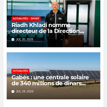
ACTUALITÉS
SPORT
Riadh Khladi nommé
directeur de la Direction
Nationale de l’Arbitrage
JUL 30, 2026
ACTUALITÉS
Gabès : une centrale solaire
de 340 millions de dinars
pour renforcer la transition
JUL 29, 2026
énergétique et créer 400
emplois