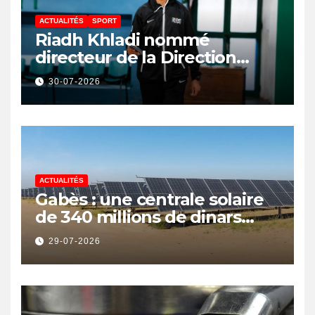
ACTUALITÉS
SPORT
Riadh Khladi nommé
directeur de la Direction
Nationale de l’Arbitrage
30-07-2026
ACTUALITÉS
Gabès : une centrale solaire
de 340 millions de dinars
pour renforcer la transition
29-07-2026
énergétique et créer 400
emplois