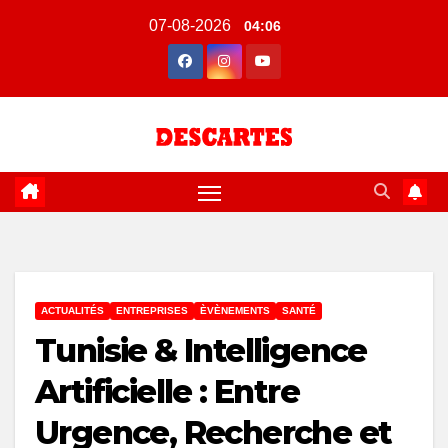
Skip
07-08-2026
04:06
to
content
ACTUALITÉS
ENTREPRISES
ÈVÈNEMENTS
SANTÉ
Tunisie & Intelligence
Artificielle : Entre
Urgence, Recherche et