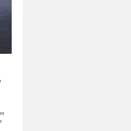
e
 en
e