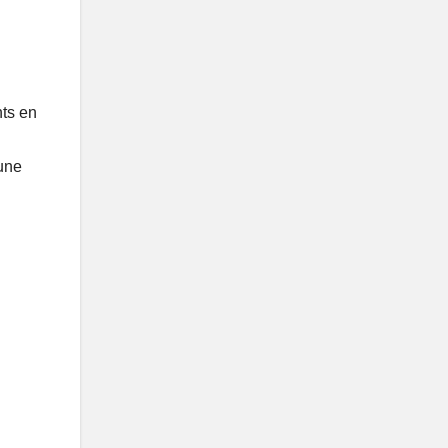
nts en
une