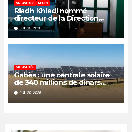
ACTUALITÉS
SPORT
Riadh Khladi nommé
directeur de la Direction
Nationale de l’Arbitrage
JUL 30, 2026
ACTUALITÉS
Gabès : une centrale solaire
de 340 millions de dinars
pour renforcer la transition
JUL 29, 2026
énergétique et créer 400
emplois