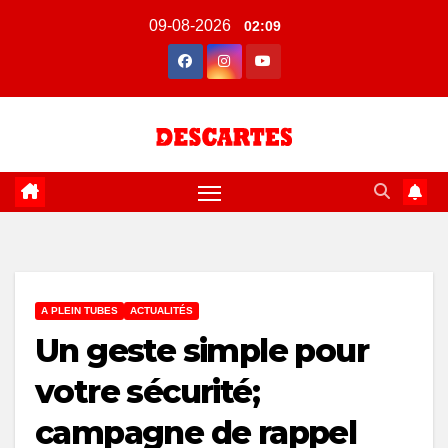
Skip
09-08-2026
02:09
to
content
A PLEIN TUBES
ACTUALITÉS
Un geste simple pour
votre sécurité;
campagne de rappel