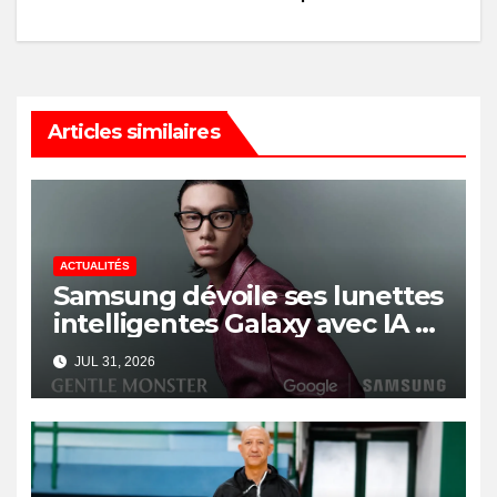
Articles similaires
ACTUALITÉS
Samsung dévoile ses lunettes
intelligentes Galaxy avec IA et
Gemini
JUL 31, 2026