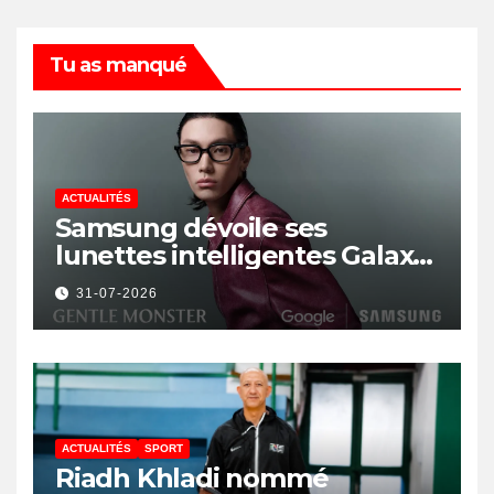
Tu as manqué
ACTUALITÉS
Samsung dévoile ses
lunettes intelligentes Galaxy
avec IA et Gemini
31-07-2026
ACTUALITÉS
SPORT
Riadh Khladi nommé