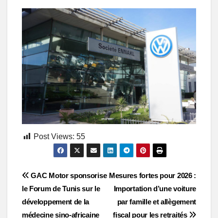
Post Views:
55
Post
GAC Motor sponsorise
Mesures fortes pour 2026 :
le Forum de Tunis sur le
Importation d’une voiture
navigation
développement de la
par famille et allègement
médecine sino-africaine
fiscal pour les retraités