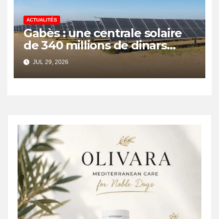
ACTUALITÉS
Gabès : une centrale solaire
de 340 millions de dinars
pour renforcer la transition
JUL 29, 2026
énergétique et créer 400
emplois