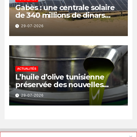
Gabès : une centrale solaire
de 340 millions de dinars
pour renforcer la transition
29-07-2026
énergétique et créer 400
emplois
ACTUALITÉS
L’huile d’olive tunisienne
préservée des nouvelles
surtaxes américaines de
29-07-2026
Donald Trump