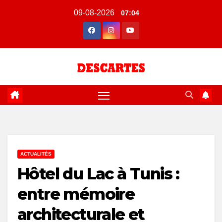
Skip
09-08-2026
07:04
to
content
ACTUALITÉS
Hôtel du Lac à Tunis :
entre mémoire
architecturale et