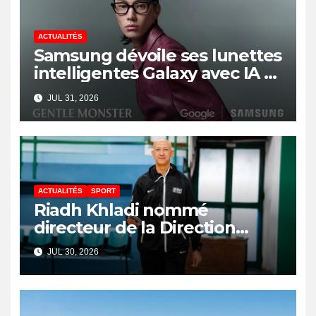
ACTUALITÉS
Samsung dévoile ses lunettes
intelligentes Galaxy avec IA et
Gemini
JUL 31, 2026
ACTUALITÉS
SPORT
Riadh Khladi nommé
directeur de la Direction
Nationale de l’Arbitrage
JUL 30, 2026