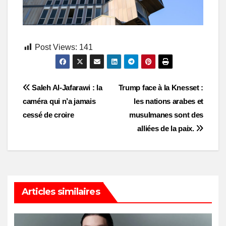
Post Views:
141
Post
Saleh Al-Jafarawi : la
Trump face à la Knesset :
caméra qui n’a jamais
les nations arabes et
navigation
cessé de croire
musulmanes sont des
alliées de la paix.
Articles similaires