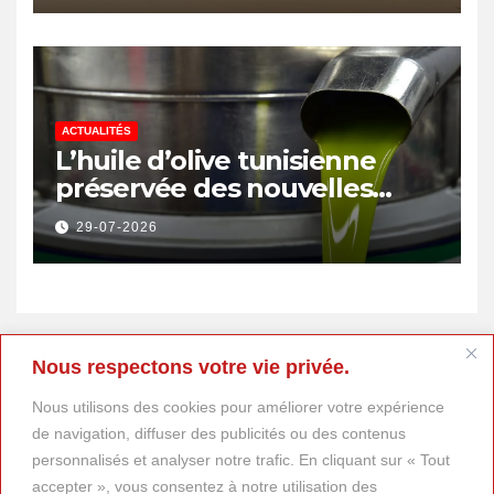
emplois
ACTUALITÉS
L’huile d’olive tunisienne
préservée des nouvelles
surtaxes américaines de
29-07-2026
Donald Trump
Nous respectons votre vie privée.
Nous utilisons des cookies pour améliorer votre expérience
de navigation, diffuser des publicités ou des contenus
personnalisés et analyser notre trafic. En cliquant sur « Tout
accepter », vous consentez à notre utilisation des