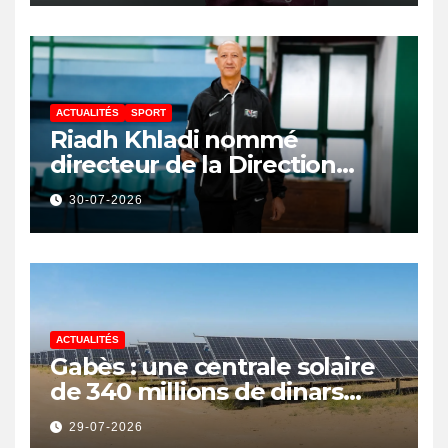
ACTUALITÉS
SPORT
Riadh Khladi nommé
directeur de la Direction
Nationale de l’Arbitrage
30-07-2026
ACTUALITÉS
Gabès : une centrale solaire
de 340 millions de dinars
pour renforcer la transition
29-07-2026
énergétique et créer 400