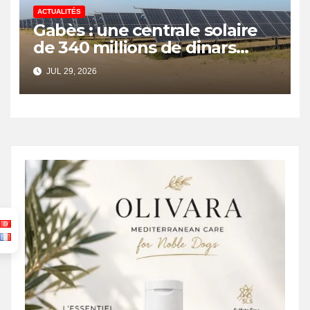
ACTUALITÉS
Gabès : une centrale solaire
de 340 millions de dinars
pour renforcer la transition
JUL 29, 2026
énergétique et créer 400
emplois