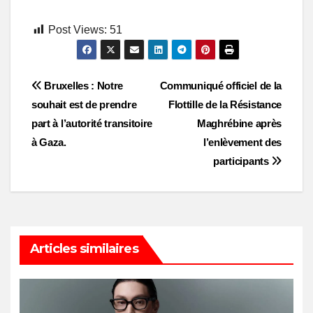
Post Views:
51
Post
Bruxelles : Notre
Communiqué officiel de la
souhait est de prendre
Flottille de la Résistance
navigation
part à l’autorité transitoire
Maghrébine après
à Gaza.
l’enlèvement des
participants
Articles similaires