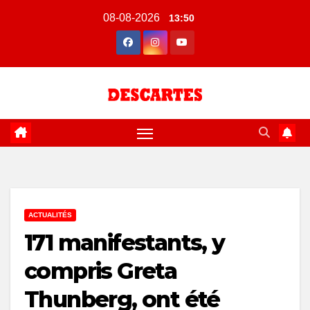
Skip
08-08-2026
13:50
to
content
ACTUALITÉS
171 manifestants, y
compris Greta
Thunberg, ont été