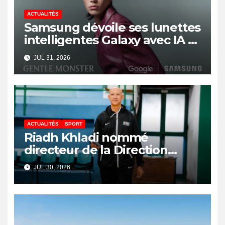
ACTUALITÉS
Samsung dévoile ses lunettes
intelligentes Galaxy avec IA et
Gemini
JUL 31, 2026
ACTUALITÉS
SPORT
Riadh Khladi nommé
directeur de la Direction
Nationale de l’Arbitrage
JUL 30, 2026