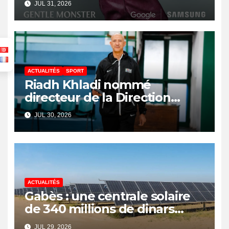
JUL 31, 2026
ACTUALITÉS
SPORT
Riadh Khladi nommé
directeur de la Direction
Nationale de l’Arbitrage
JUL 30, 2026
ACTUALITÉS
Gabès : une centrale solaire
de 340 millions de dinars
pour renforcer la transition
JUL 29, 2026