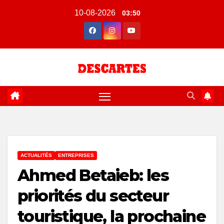
Skip
10-08-2026
03:50
to
content
ACTUALITÉS
ENTREPRISES
Ahmed Betaieb: les
priorités du secteur
touristique, la prochaine