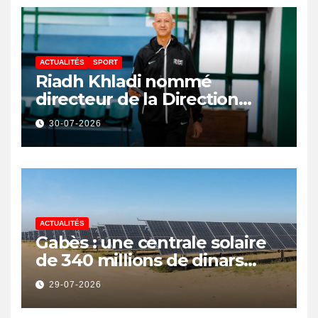
ACTUALITÉS
SPORT
Riadh Khladi nommé
directeur de la Direction
Nationale de l’Arbitrage
30-07-2026
ACTUALITÉS
Gabès : une centrale solaire
de 340 millions de dinars
pour renforcer la transition
29-07-2026
énergétique et créer 400
emplois