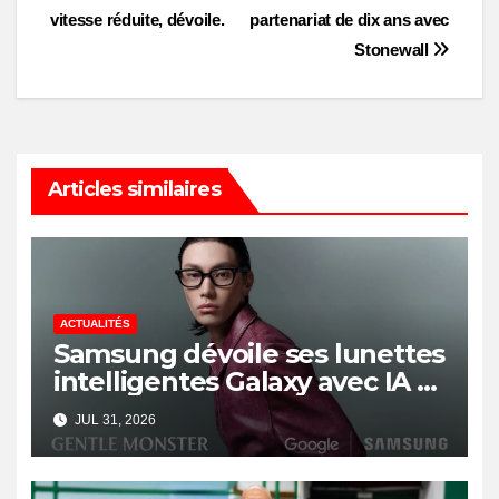
vitesse réduite, dévoile.
partenariat de dix ans avec
Stonewall
Articles similaires
ACTUALITÉS
Samsung dévoile ses lunettes
intelligentes Galaxy avec IA et
Gemini
JUL 31, 2026