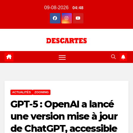
Skip
09-08-2026
04:48
to
content
ACTUALITÉS
ZOOMING
GPT-5 : OpenAI a lancé
une version mise à jour
de ChatGPT, accessible