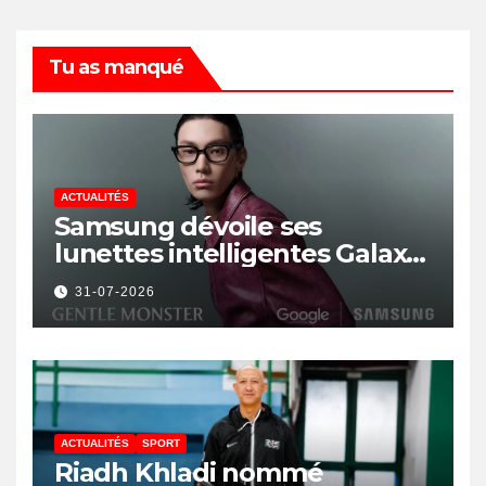
Tu as manqué
ACTUALITÉS
Samsung dévoile ses
lunettes intelligentes Galaxy
avec IA et Gemini
31-07-2026
ACTUALITÉS
SPORT
Riadh Khladi nommé